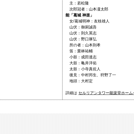
主：若松隆
次郎冠者：山本凜太郎
能「葛城 神楽」
女/葛城明神：友枝雄人
山伏：御厨誠吾
山伏：則久英志
山伏：野口琢弘
所の者：山本則孝
笛：栗林祐輔
小鼓：成田達志
大鼓：亀井洋佑
太鼓：小寺真佐人
後見：中村邦生、狩野了一
地頭：大村定
詳細は
セルリアンタワー能楽堂ホーム