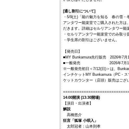
[
通し割引について]
・5/9(土)「能の魅力を知る 春の雪
アンタワー能楽堂でご購入された方は
だきます。詳細はセルリアンタワー能
・セルリアンタワー能楽堂でのみ取り
・学生席の割引はございません。
【発売日】
■MY Bunkamura先行販売 2026年7月11
■一般発売 2026年7月12日(日
※一般発売初日＜7/12(日)＞は、Bun
インチケットMY Bunkamura（P
ケットカウンター（店頭）販売はござ
============================
14:00開演 (13:30開場)
【演目・出演者】
解説
高橋悠介
狂言「狐塚 小唄入」
太郎冠者：山本則孝