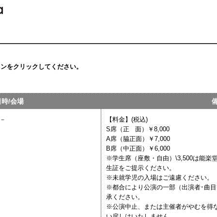
タンをクリックしてください。
日時/会場
－
【料金】(税込)
S席（正 面）￥8,000
A席（脇正面）￥7,000
B席（中正面）￥6,000
※学生席（座敷・自由）\3,500は能
生証をご提示ください。
※未就学児の入場はご遠慮ください。
※都合により公演の一部（出演者･曲
承ください。
※公演中止、または主催者がやむを得
い戻しはいたしません。